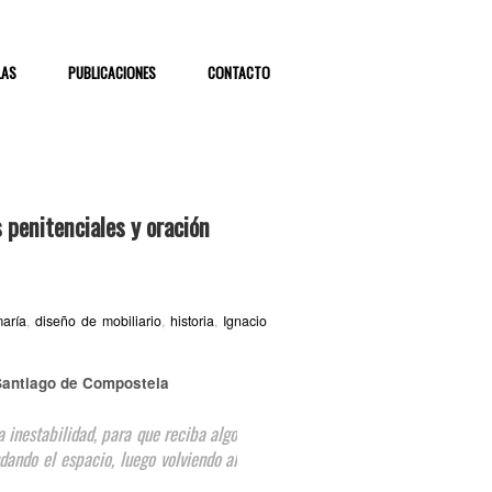
LAS
PUBLICACIONES
CONTACTO
s penitenciales y oración
maría
,
diseño de mobiliario
,
historia
,
Ignacio
e Santiago de Compostela
a inestabilidad, para que reciba algo
dando el espacio, luego volviendo al