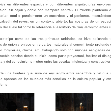
vir en diferentes espacios y con diferentes arquitecturas envolv
cajón, sin cajón y doble con mampara central). El mueble planteado 
bitan total o parcialmente un sacerdote y el penitente, mostrándos
alcetín del revés, en un contexto abierto, las costuras de un espaci
 del suelo tal como la referencia al escritorio de San Jerónimo antes c
prototipo como de las tres primeras unidades, se hizo aplicando 
as de unión y enlace entre partes, naturales al conocimiento profundo 
tornillerías, clavos, etc. trabajando sólo con uniones espigadas de 
mueble concibe desde el inicio, como parte proyectual, facilitar el diá
a y del conocimiento mutuo entre las escalas intelectual y constructiva
 de una frontera que sirve de encuentro entre sacerdote y fiel que
ue aparece en los muebles más sencillos de la cultura popular y et
iento.