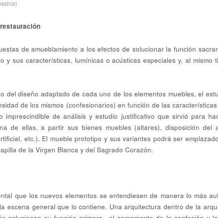
essina)
 restauración
estas de amueblamiento a los efectos de solucionar la función sacram
o y sus características, lumínicas o acústicas especiales y, al mismo 
go del diseño adaptado de cada uno de los elementos muebles, el estu
dad de los mismos (confesionarios) en función de las características hi
 imprescindible de análisis y estudio justificativo que sirvió para h
na de ellas, a partir sus bienes muebles (altares), disposición del a
artificial, etc.). El mueble prototipo y sus variantes podrá ser emplaz
apilla de la Virgen Blanca y del Sagrado Corazón.
ntal que los nuevos elementos se entendiesen de manera lo más au
 la escena general que lo contiene. Una arquitectura dentro de la arqu
 solucionen su función primera –el sacramento de la confesión y la 