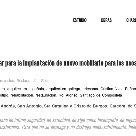
ESTUDIO
OBRAS
CHAR
ar para la implantación de nuevo mobiliario para los uso
royectos
,
Restauración
,
Slider
era
,
arquitectura española
,
arquitectura gallega
,
artesanía
,
Cristina Nieto Peña
totipo
,
rehabilitación
,
restauración
,
Roi Alonso
,
Santiago de Compostela
an Andrés, San Antonio, Sta Catalina y Cristo de Burgos, Catedral d
iseño de íntima seguridad, de serenidad, de algo como incompleto, de algun
ransformará. Para que no se deshaga y no deshaga nada, súbitamente. Inun