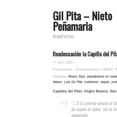
Gil Pita – Nieto
Peñamaria
Arquitectos
Readecuación la Capilla del Pil
17 abril, 2020
Exposiciones - Amueblamientos
,
OBRAS
,
P
Etiquetas:
Álvaro Siza
,
arquitectura en mad
Valero
,
Luis Gil Pita
,
mobiliario
,
objeto
,
pro
Capillas del Pilar, Virgen Blanca, S
“… 3. Es preciso saturar el d
de cuanto le rodea -así se t
anonimato.