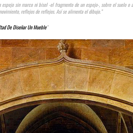
un espejo sin marco ni bisel -el fragmento de un espejo-, sobre el suelo o
vimiento, reflejos de reflejos. Así se alimenta el dibujo.”
ltad De Diseñar Un Mueble
”