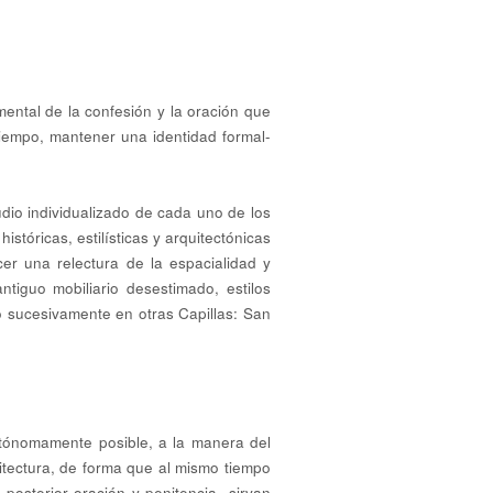
ental de la confesión y la oración que
tiempo, mantener una identidad formal-
dio individualizado de cada uno de los
stóricas, estilísticas y arquitectónicas
acer una relectura de la espacialidad y
ntiguo mobiliario desestimado, estilos
ado sucesivamente en otras Capillas: San
tónomamente posible, a la manera del
itectura, de forma que al mismo tiempo
posterior oración y penitencia- sirvan