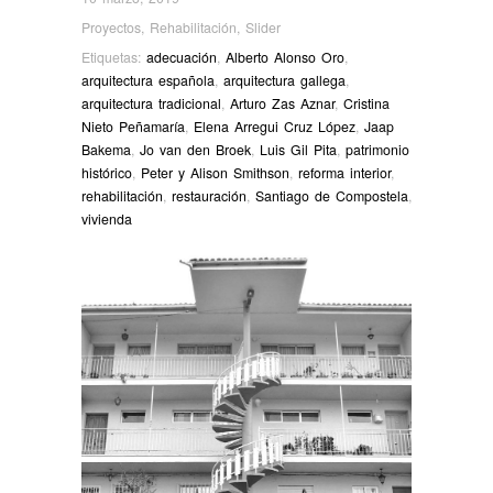
Proyectos
,
Rehabilitación
,
Slider
Etiquetas:
adecuación
,
Alberto Alonso Oro
,
arquitectura española
,
arquitectura gallega
,
arquitectura tradicional
,
Arturo Zas Aznar
,
Cristina
Nieto Peñamaría
,
Elena Arregui Cruz López
,
Jaap
Bakema
,
Jo van den Broek
,
Luis Gil Pita
,
patrimonio
histórico
,
Peter y Alison Smithson
,
reforma interior
,
rehabilitación
,
restauración
,
Santiago de Compostela
,
vivienda