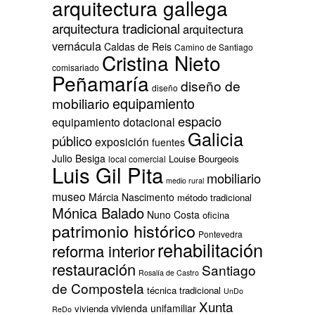
arquitectura gallega
arquitectura tradicional
arquitectura
vernácula
Caldas de Reis
Camino de Santiago
Cristina Nieto
comisariado
Peñamaría
diseño de
diseño
equipamiento
mobiliario
espacio
equipamiento dotacional
Galicia
público
exposición
fuentes
Julio Besiga
Louise Bourgeois
local comercial
Luis Gil Pita
mobiliario
medio rural
museo
Márcia Nascimento
método tradicional
Mónica Balado
Nuno Costa
oficina
patrimonio histórico
Pontevedra
rehabilitación
reforma interior
restauración
Santiago
Rosalía de Castro
de Compostela
técnica tradicional
UnDo
Xunta
vivienda unifamiliar
vivienda
ReDo